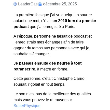
POURQUOI
LeaderCast
décembre 25, 2025
J’AI
La première fois que j’ai vu quelqu’un sourire
TOUJOURS LE
autant que moi, c’était
en 2010 lors du premier
podcast
que j’ai enregistré à Paris.
SOURIRE ?
A l’époque, personne ne faisait de podcast et
j’enregistrais mes échanges afin de faire
gagner du temps aux personnes avec qui je
souhaitais échanger.
Je passais ensuite des heures à tout
retranscrire
, à mettre en forme.
Cette personne, c’était Christophe Carrio. Il
souriait, rigolait en tout temps.
Le son n’est pas de la meilleure des qualités
mais vous pouvez le retrouver sur
SuperPhysique
.