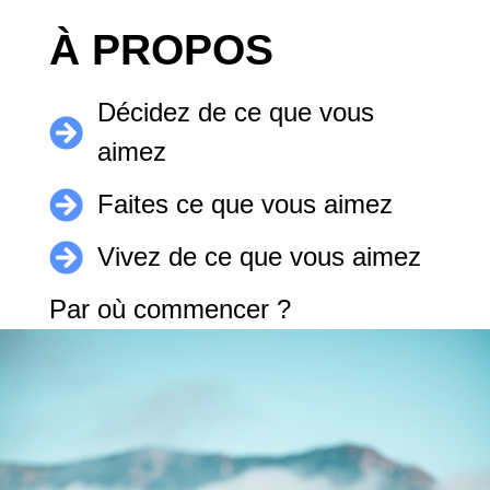
RÉALISEZ
À PROPOS
VOS RÊVES
Décidez de ce que vous
ET VIVEZ LA VIE DE
aimez
VOS RÊVES
Faites ce que vous aimez
Vivez de ce que vous aimez
Par où commencer ?