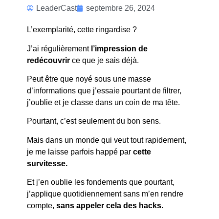
L’EXEMPLARITE
LeaderCast
septembre 26, 2024
POUR DURER
L’exemplarité, cette ringardise ?
J’ai régulièrement
l’impression de
redécouvrir
ce que je sais déjà.
Peut être que noyé sous une masse
d’informations que j’essaie pourtant de filtrer,
j’oublie et je classe dans un coin de ma tête.
Pourtant, c’est seulement du bon sens.
Mais dans un monde qui veut tout rapidement,
je me laisse parfois happé par
cette
survitesse.
Et j’en oublie les fondements que pourtant,
j’applique quotidiennement sans m’en rendre
compte,
sans appeler cela des hacks.