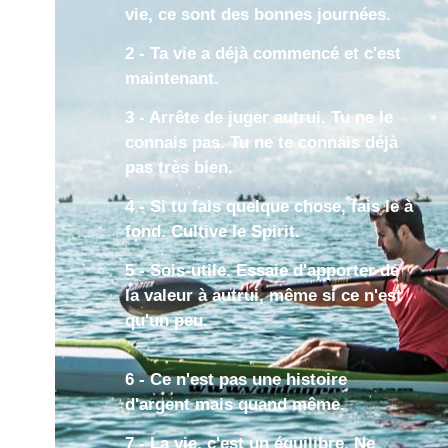
vie, ce sont des bonnes journées.
2 - Ta vie a déjà commencé et c'est
maintenant.
3 - Arrête de juger autrui. Tu ne le
connais pas. Tu ne te connais déjà
pas très bien.
4 - Si tu fais quelque chose, fais le à
fond. Cultive le Spirit.
5 - Sois-utile. Essaie d'apporter de
la valeur à autrui, même si ce n'est
qu'un peu.
6 - Ce n'est pas une histoire
d'argent mais quand même.
7 - La vie, c'est un équilibre. Ne