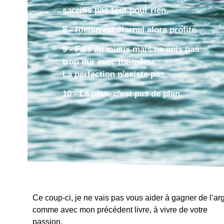
sacrifie pas tout pour rien.
8 - Rien n'est éternel alors profite.
9 - Fais au mieux mais ne sois pas
trop dur avec toi-même.
La perfection n'existe pas.
10 - Le plan, c'est pas de plan.
Ce coup-ci, je ne vais pas vous aider à gagner de l’ar
comme avec mon précédent livre, à vivre de votre
passion.